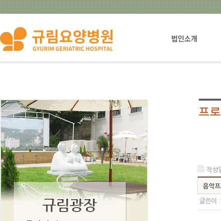
법인설립자소개
작성일 
음악프
글쓴이 